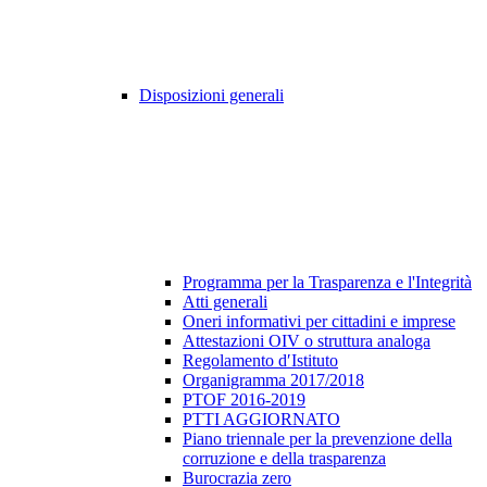
Disposizioni generali
Programma per la Trasparenza e l'Integrità
Atti generali
Oneri informativi per cittadini e imprese
Attestazioni OIV o struttura analoga
Regolamento d′Istituto
Organigramma 2017/2018
PTOF 2016-2019
PTTI AGGIORNATO
Piano triennale per la prevenzione della
corruzione e della trasparenza
Burocrazia zero