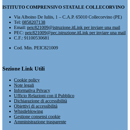
ISTITUTO COMPRENSIVO STATALE COLLECORVINO
Via Alboino De Iuliis, 1 – C.A.P. 65010 Collecorvino (PE)
Tel:
0858207138
Email:
peic821009@istruzione.it
Link per inviare una mail
PEC:
peic821009@pec.istruzione.it
Link per inviare una mail
C.F.: 91100530681
Cod. Min. PEIC821009
Sezione Link Utili
Cookie policy
Note legali
Informativa Privacy
Ufficio Relazioni con il Pubblico
Dichiarazione di accessibilità
Obiettivi di accessibilità
Whistleblowing
Gestione consensi cookie
Amministrazione trasparente