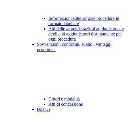
Informazioni sulle singole procedure in
formato tabellare
Atti delle amministrazioni aggiudicatrici e
degli enti aggiudicatori distintamente per
ogni procedura
Sovvenzioni, contributi, sussidi, vantaggi
economici
Criteri e modalità
Atti di concessione
Bilanci