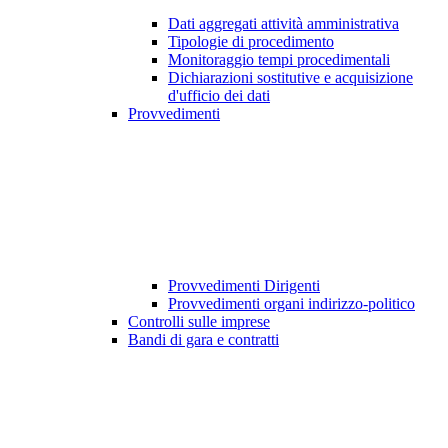
Dati aggregati attività amministrativa
Tipologie di procedimento
Monitoraggio tempi procedimentali
Dichiarazioni sostitutive e acquisizione
d'ufficio dei dati
Provvedimenti
Provvedimenti Dirigenti
Provvedimenti organi indirizzo-politico
Controlli sulle imprese
Bandi di gara e contratti