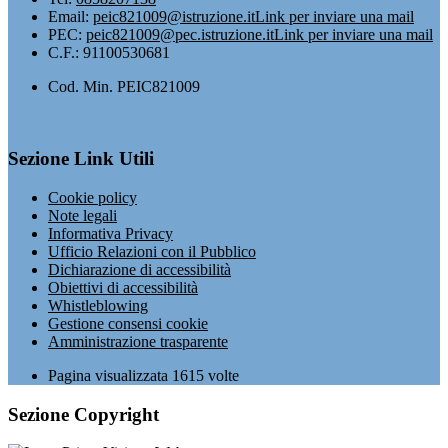
Email:
peic821009@istruzione.it
Link per inviare una mail
PEC:
peic821009@pec.istruzione.it
Link per inviare una mail
C.F.: 91100530681
Cod. Min. PEIC821009
Sezione Link Utili
Cookie policy
Note legali
Informativa Privacy
Ufficio Relazioni con il Pubblico
Dichiarazione di accessibilità
Obiettivi di accessibilità
Whistleblowing
Gestione consensi cookie
Amministrazione trasparente
Pagina visualizzata
1615
volte
Sezione Copyright