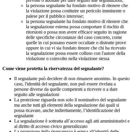
previste o adottate per dare seguito alle segnalazioni;
la persona segnalante ha fondato motivo di ritenere che
la violazione possa costituire un pericolo imminente o
palese per il pubblico interesse;
la persona segnalante ha fondato motivo di ritenere che
la segnalazione esterna possa comportare il rischio di
ritorsioni o possa non avere efficace seguito in ragione
delle specifiche circostanze del caso concreto, come
quelle in cui possano essere occultate o distrutte prove
oppure in cui vi sia fondato timore che chi ha ricevuto
la segnalazione possa essere colluso con l'autore della
violazione o coinvolto nella violazione stessa
Come viene protetta la riservatezza del segnalante?
Il segnalante può decidere di non rimanere anonimo. In questo
caso, l'identità del segnalante, non può essere rivelata a
persone diverse da quelle competenti a ricevere o a dare
seguito alle segnalazioni
La protezione riguarda non solo il nominativo del segnalante
ma anche tutti gli elementi della segnalazione dai quali si
possa ricavare, anche indirettamente, l’identificazione del
segnalante
La segnalazione è sottratta all’accesso agli atti amministrativi e
al diritto di accesso civico generalizzato
La protezione della riservatezza è estesa all’identità delle