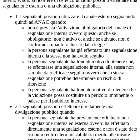
interno e, solo al ricorrere di certe condizioni, possono effettuare una
segnalazione esterna o una divulgazione pubblica.
1. I segnalanti possono utilizzare il canale esterno segnalando
quindi ad ANAC quando:
non è prevista l’attivazione obbligatoria del canale di
segnalazione interna ovvero questo, anche se
obbligatorio, non è attivo o, anche se attivato, non è
conforme a quanto richiesto dalla legge
la persona segnalante ha già effettuato una segnalazione
interna e la stessa non ha avuto seguito
la persona segnalante ha fondati motivi di ritenere che,
se effettuasse una segnalazione interna, alla stessa non
sarebbe dato efficace seguito ovvero che la stessa
segnalazione potrebbe determinare un rischio di
ritorsione
la persona segnalante ha fondato motivo di ritenere che
la violazione possa costituire un pericolo imminente o
palese per il pubblico interesse
2. I segnalanti possono effettuare direttamente una
divulgazione pubblica quando:
la persona segnalante ha previamente effettuato una
segnalazione interna ed esterna ovvero ha effettuato
direttamente una segnalazione esterna e non è stato dato
riscontro entro i termini stabiliti in merito alle misure