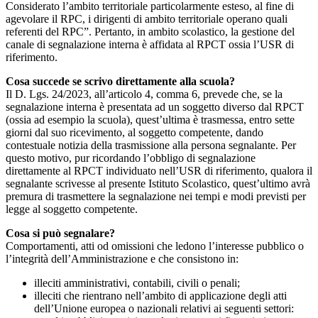
Considerato l’ambito territoriale particolarmente esteso, al fine di
agevolare il RPC, i dirigenti di ambito territoriale operano quali
referenti del RPC”. Pertanto, in ambito scolastico, la gestione del
canale di segnalazione interna è affidata al RPCT ossia l’USR di
riferimento.
Cosa succede se scrivo direttamente alla scuola?
Il D. Lgs. 24/2023, all’articolo 4, comma 6, prevede che, se la
segnalazione interna è presentata ad un soggetto diverso dal RPCT
(ossia ad esempio la scuola), quest’ultima è trasmessa, entro sette
giorni dal suo ricevimento, al soggetto competente, dando
contestuale notizia della trasmissione alla persona segnalante. Per
questo motivo, pur ricordando l’obbligo di segnalazione
direttamente al RPCT individuato nell’USR di riferimento, qualora il
segnalante scrivesse al presente Istituto Scolastico, quest’ultimo avrà
premura di trasmettere la segnalazione nei tempi e modi previsti per
legge al soggetto competente.
Cosa si può segnalare?
Comportamenti, atti od omissioni che ledono l’interesse pubblico o
l’integrità dell’Amministrazione e che consistono in:
illeciti amministrativi, contabili, civili o penali;
illeciti che rientrano nell’ambito di applicazione degli atti
dell’Unione europea o nazionali relativi ai seguenti settori: