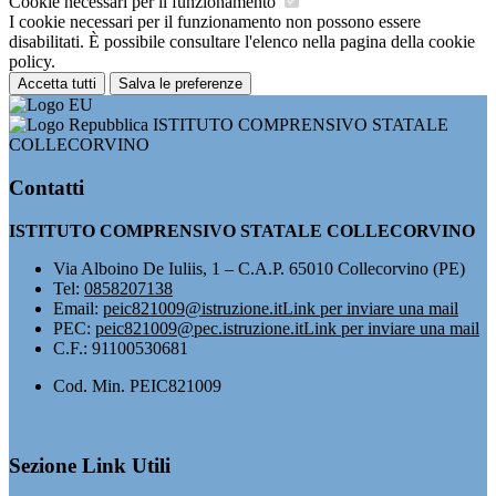
Cookie necessari per il funzionamento
I cookie necessari per il funzionamento non possono essere
disabilitati. È possibile consultare l'elenco nella pagina della cookie
policy.
Accetta tutti
Salva le preferenze
ISTITUTO COMPRENSIVO STATALE
COLLECORVINO
Contatti
ISTITUTO COMPRENSIVO STATALE COLLECORVINO
Via Alboino De Iuliis, 1 – C.A.P. 65010 Collecorvino (PE)
Tel:
0858207138
Email:
peic821009@istruzione.it
Link per inviare una mail
PEC:
peic821009@pec.istruzione.it
Link per inviare una mail
C.F.: 91100530681
Cod. Min. PEIC821009
Sezione Link Utili