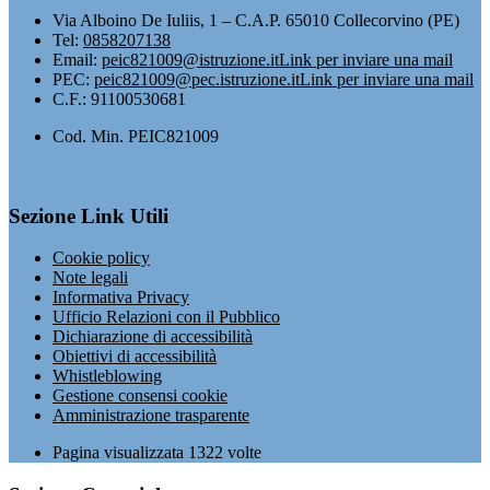
Via Alboino De Iuliis, 1 – C.A.P. 65010 Collecorvino (PE)
Tel:
0858207138
Email:
peic821009@istruzione.it
Link per inviare una mail
PEC:
peic821009@pec.istruzione.it
Link per inviare una mail
C.F.: 91100530681
Cod. Min. PEIC821009
Sezione Link Utili
Cookie policy
Note legali
Informativa Privacy
Ufficio Relazioni con il Pubblico
Dichiarazione di accessibilità
Obiettivi di accessibilità
Whistleblowing
Gestione consensi cookie
Amministrazione trasparente
Pagina visualizzata
1322
volte