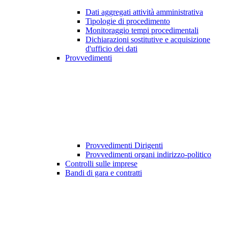
Dati aggregati attività amministrativa
Tipologie di procedimento
Monitoraggio tempi procedimentali
Dichiarazioni sostitutive e acquisizione
d'ufficio dei dati
Provvedimenti
Provvedimenti Dirigenti
Provvedimenti organi indirizzo-politico
Controlli sulle imprese
Bandi di gara e contratti