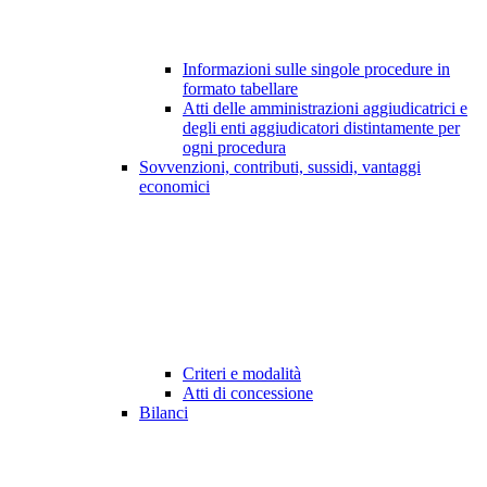
Informazioni sulle singole procedure in
formato tabellare
Atti delle amministrazioni aggiudicatrici e
degli enti aggiudicatori distintamente per
ogni procedura
Sovvenzioni, contributi, sussidi, vantaggi
economici
Criteri e modalità
Atti di concessione
Bilanci