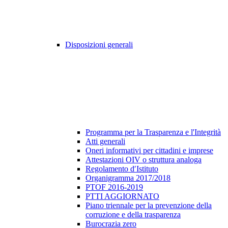
Disposizioni generali
Programma per la Trasparenza e l'Integrità
Atti generali
Oneri informativi per cittadini e imprese
Attestazioni OIV o struttura analoga
Regolamento d′Istituto
Organigramma 2017/2018
PTOF 2016-2019
PTTI AGGIORNATO
Piano triennale per la prevenzione della
corruzione e della trasparenza
Burocrazia zero