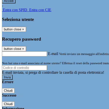
-
Entra con SPID
Entra con CIE
Seleziona utente
button close
×
Recupero password
button close
×
E-mail
Verrà inviato un messaggio all'indirizz
Non hai una e-mail associata al nome utente? Effettua il reset della password tram
E-mail inviata, si prega di controllare la casella di posta elettronica!
Errore
Chiudi
Successo
Chiudi
Informazione