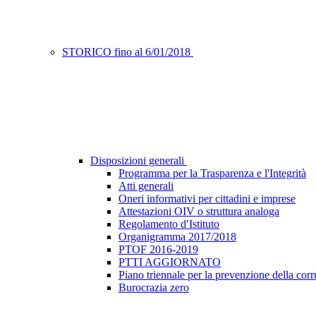
STORICO fino al 6/01/2018
Disposizioni generali
Programma per la Trasparenza e l'Integrità
Atti generali
Oneri informativi per cittadini e imprese
Attestazioni OIV o struttura analoga
Regolamento d′Istituto
Organigramma 2017/2018
PTOF 2016-2019
PTTI AGGIORNATO
Piano triennale per la prevenzione della corr
Burocrazia zero