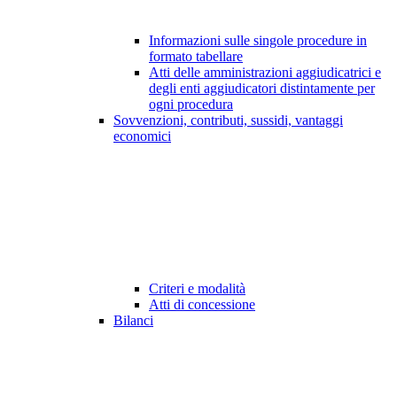
Informazioni sulle singole procedure in
formato tabellare
Atti delle amministrazioni aggiudicatrici e
degli enti aggiudicatori distintamente per
ogni procedura
Sovvenzioni, contributi, sussidi, vantaggi
economici
Criteri e modalità
Atti di concessione
Bilanci