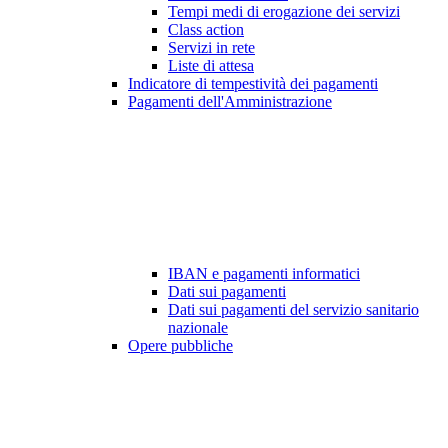
Tempi medi di erogazione dei servizi
Class action
Servizi in rete
Liste di attesa
Indicatore di tempestività dei pagamenti
Pagamenti dell'Amministrazione
IBAN e pagamenti informatici
Dati sui pagamenti
Dati sui pagamenti del servizio sanitario
nazionale
Opere pubbliche