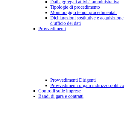
Dati aggregati attività amministrativa
Tipologie di procedimento
Monitoraggio tempi procedimentali
Dichiarazioni sostitutive e acquisizione
d'ufficio dei dati
Provvedimenti
Provvedimenti Dirigenti
Provvedimenti organi indirizzo-politico
Controlli sulle imprese
Bandi di gara e contratti