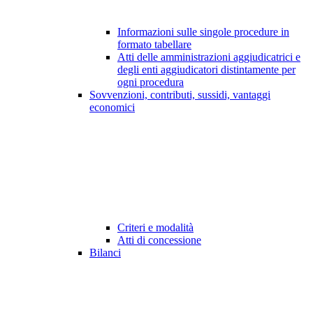
Informazioni sulle singole procedure in
formato tabellare
Atti delle amministrazioni aggiudicatrici e
degli enti aggiudicatori distintamente per
ogni procedura
Sovvenzioni, contributi, sussidi, vantaggi
economici
Criteri e modalità
Atti di concessione
Bilanci