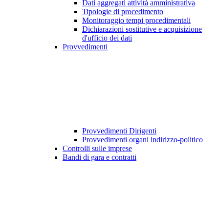
Dati aggregati attività amministrativa
Tipologie di procedimento
Monitoraggio tempi procedimentali
Dichiarazioni sostitutive e acquisizione
d'ufficio dei dati
Provvedimenti
Provvedimenti Dirigenti
Provvedimenti organi indirizzo-politico
Controlli sulle imprese
Bandi di gara e contratti