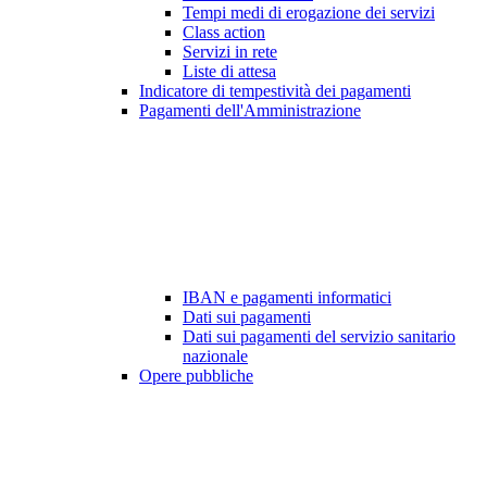
Tempi medi di erogazione dei servizi
Class action
Servizi in rete
Liste di attesa
Indicatore di tempestività dei pagamenti
Pagamenti dell'Amministrazione
IBAN e pagamenti informatici
Dati sui pagamenti
Dati sui pagamenti del servizio sanitario
nazionale
Opere pubbliche