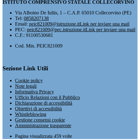
ISTITUTO COMPRENSIVO STATALE COLLECORVINO
Via Alboino De Iuliis, 1 – C.A.P. 65010 Collecorvino (PE)
Tel:
0858207138
Email:
peic821009@istruzione.it
Link per inviare una mail
PEC:
peic821009@pec.istruzione.it
Link per inviare una mail
C.F.: 91100530681
Cod. Min. PEIC821009
Sezione Link Utili
Cookie policy
Note legali
Informativa Privacy
Ufficio Relazioni con il Pubblico
Dichiarazione di accessibilità
Obiettivi di accessibilità
Whistleblowing
Gestione consensi cookie
Amministrazione trasparente
Pagina visualizzata
459
volte