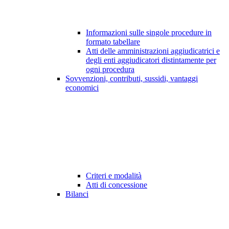
Informazioni sulle singole procedure in
formato tabellare
Atti delle amministrazioni aggiudicatrici e
degli enti aggiudicatori distintamente per
ogni procedura
Sovvenzioni, contributi, sussidi, vantaggi
economici
Criteri e modalità
Atti di concessione
Bilanci