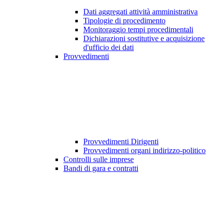
Dati aggregati attività amministrativa
Tipologie di procedimento
Monitoraggio tempi procedimentali
Dichiarazioni sostitutive e acquisizione
d'ufficio dei dati
Provvedimenti
Provvedimenti Dirigenti
Provvedimenti organi indirizzo-politico
Controlli sulle imprese
Bandi di gara e contratti