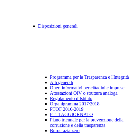
Disposizioni generali
Programma per la Trasparenza e l'Integrità
Atti generali
Oneri informativi per cittadini e imprese
Attestazioni OIV o struttura analoga
Regolamento d′Istituto
Organigramma 2017/2018
PTOF 2016-2019
PTTI AGGIORNATO
Piano triennale per la prevenzione della
corruzione e della trasparenza
Burocrazia zero