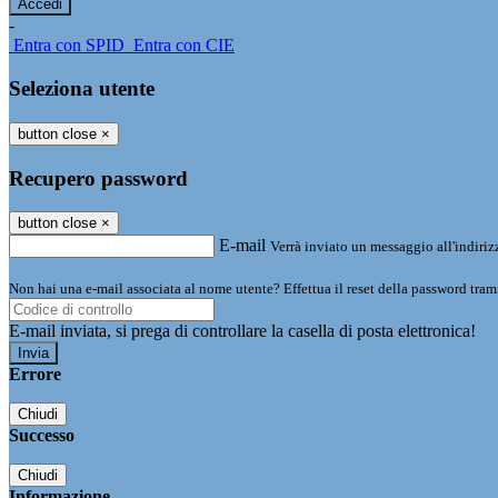
-
Entra con SPID
Entra con CIE
Seleziona utente
button close
×
Recupero password
button close
×
E-mail
Verrà inviato un messaggio all'indirizz
Non hai una e-mail associata al nome utente? Effettua il reset della password tram
E-mail inviata, si prega di controllare la casella di posta elettronica!
Errore
Chiudi
Successo
Chiudi
Informazione