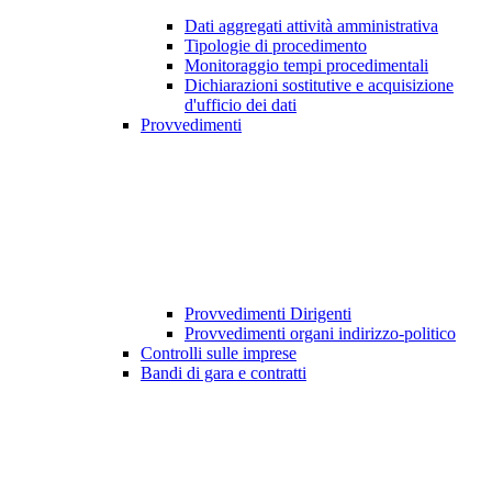
Dati aggregati attività amministrativa
Tipologie di procedimento
Monitoraggio tempi procedimentali
Dichiarazioni sostitutive e acquisizione
d'ufficio dei dati
Provvedimenti
Provvedimenti Dirigenti
Provvedimenti organi indirizzo-politico
Controlli sulle imprese
Bandi di gara e contratti