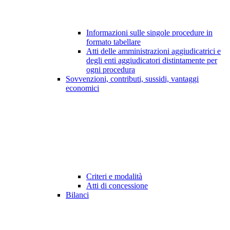
Informazioni sulle singole procedure in
formato tabellare
Atti delle amministrazioni aggiudicatrici e
degli enti aggiudicatori distintamente per
ogni procedura
Sovvenzioni, contributi, sussidi, vantaggi
economici
Criteri e modalità
Atti di concessione
Bilanci