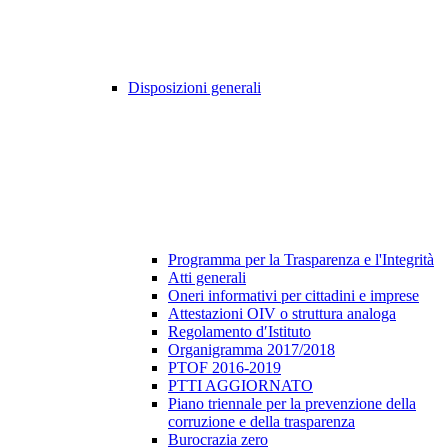
Disposizioni generali
Programma per la Trasparenza e l'Integrità
Atti generali
Oneri informativi per cittadini e imprese
Attestazioni OIV o struttura analoga
Regolamento d′Istituto
Organigramma 2017/2018
PTOF 2016-2019
PTTI AGGIORNATO
Piano triennale per la prevenzione della
corruzione e della trasparenza
Burocrazia zero