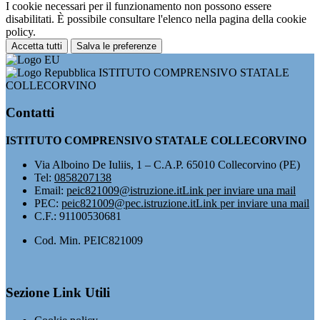
I cookie necessari per il funzionamento non possono essere
disabilitati. È possibile consultare l'elenco nella pagina della cookie
policy.
Accetta tutti
Salva le preferenze
ISTITUTO COMPRENSIVO STATALE
COLLECORVINO
Contatti
ISTITUTO COMPRENSIVO STATALE COLLECORVINO
Via Alboino De Iuliis, 1 – C.A.P. 65010 Collecorvino (PE)
Tel:
0858207138
Email:
peic821009@istruzione.it
Link per inviare una mail
PEC:
peic821009@pec.istruzione.it
Link per inviare una mail
C.F.: 91100530681
Cod. Min. PEIC821009
Sezione Link Utili