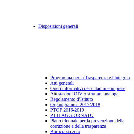
Disposizioni generali
Programma per la Trasparenza e l'Integrità
Atti generali
Oneri informativi per cittadini e imprese
Attestazioni OIV o struttura analoga
Regolamento d′Istituto
Organigramma 2017/2018
PTOF 2016-2019
PTTI AGGIORNATO
Piano triennale per la prevenzione della
corruzione e della trasparenza
Burocrazia zero