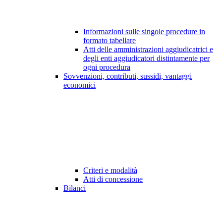
Informazioni sulle singole procedure in
formato tabellare
Atti delle amministrazioni aggiudicatrici e
degli enti aggiudicatori distintamente per
ogni procedura
Sovvenzioni, contributi, sussidi, vantaggi
economici
Criteri e modalità
Atti di concessione
Bilanci