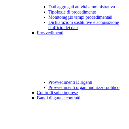
Dati aggregati attività amministrativa
Tipologie di procedimento
Monitoraggio tempi procedimentali
Dichiarazioni sostitutive e acquisizione
d'ufficio dei dati
Provvedimenti
Provvedimenti Dirigenti
Provvedimenti organi indirizzo-politico
Controlli sulle imprese
Bandi di gara e contratti