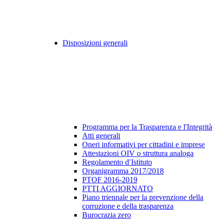
Disposizioni generali
Programma per la Trasparenza e l'Integrità
Atti generali
Oneri informativi per cittadini e imprese
Attestazioni OIV o struttura analoga
Regolamento d′Istituto
Organigramma 2017/2018
PTOF 2016-2019
PTTI AGGIORNATO
Piano triennale per la prevenzione della
corruzione e della trasparenza
Burocrazia zero