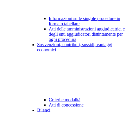
Informazioni sulle singole procedure in
formato tabellare
Atti delle amministrazioni aggiudicatrici e
degli enti aggiudicatori distintamente per
ogni procedura
Sovvenzioni, contributi, sussidi, vantaggi
economici
Criteri e modalità
Atti di concessione
Bilanci