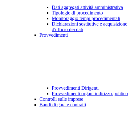
Dati aggregati attività amministrativa
Tipologie di procedimento
Monitoraggio tempi procedimentali
Dichiarazioni sostitutive e acquisizione
d'ufficio dei dati
Provvedimenti
Provvedimenti Dirigenti
Provvedimenti organi indirizzo-politico
Controlli sulle imprese
Bandi di gara e contratti