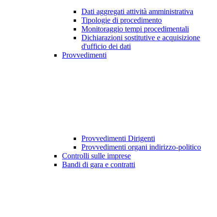
Dati aggregati attività amministrativa
Tipologie di procedimento
Monitoraggio tempi procedimentali
Dichiarazioni sostitutive e acquisizione
d'ufficio dei dati
Provvedimenti
Provvedimenti Dirigenti
Provvedimenti organi indirizzo-politico
Controlli sulle imprese
Bandi di gara e contratti