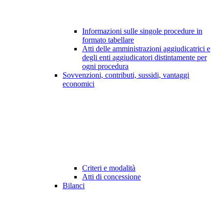
Informazioni sulle singole procedure in
formato tabellare
Atti delle amministrazioni aggiudicatrici e
degli enti aggiudicatori distintamente per
ogni procedura
Sovvenzioni, contributi, sussidi, vantaggi
economici
Criteri e modalità
Atti di concessione
Bilanci