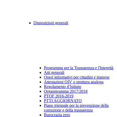
Disposizioni generali
Programma per la Trasparenza e l'Integrità
Atti generali
Oneri informativi per cittadini e imprese
Attestazioni OIV o struttura analoga
Regolamento d′Istituto
Organigramma 2017/2018
PTOF 2016-2019
PTTI AGGIORNATO
Piano triennale per la prevenzione della
corruzione e della trasparenza
Burocrazia zero