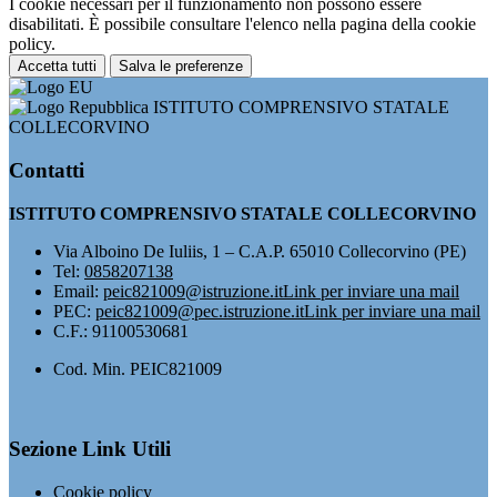
I cookie necessari per il funzionamento non possono essere
disabilitati. È possibile consultare l'elenco nella pagina della cookie
policy.
Accetta tutti
Salva le preferenze
ISTITUTO COMPRENSIVO STATALE
COLLECORVINO
Contatti
ISTITUTO COMPRENSIVO STATALE COLLECORVINO
Via Alboino De Iuliis, 1 – C.A.P. 65010 Collecorvino (PE)
Tel:
0858207138
Email:
peic821009@istruzione.it
Link per inviare una mail
PEC:
peic821009@pec.istruzione.it
Link per inviare una mail
C.F.: 91100530681
Cod. Min. PEIC821009
Sezione Link Utili
Cookie policy