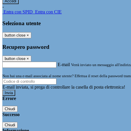
-
Entra con SPID
Entra con CIE
Seleziona utente
button close
×
Recupero password
button close
×
E-mail
Verrà inviato un messaggio all'indirizz
Non hai una e-mail associata al nome utente? Effettua il reset della password tram
E-mail inviata, si prega di controllare la casella di posta elettronica!
Errore
Chiudi
Successo
Chiudi
Informazione