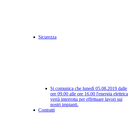
Sicurezza
Si comunica che lunedì 05.08.2019 dalle
ore 09.00 alle ore 16.00 l'energia elettrica
verrà interrotta per effettuare lavori sui
nostri impianti.
Contratti