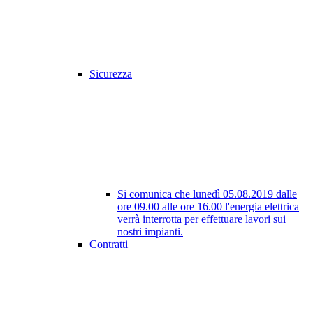
Sicurezza
Si comunica che lunedì 05.08.2019 dalle
ore 09.00 alle ore 16.00 l'energia elettrica
verrà interrotta per effettuare lavori sui
nostri impianti.
Contratti