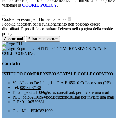
Per conoscere quali sono i cookie necessari al funzionamento potete
visionare la
COOKIE POLICY
.
Cookie necessari per il funzionamento
I cookie necessari per il funzionamento non possono essere
disabilitati. È possibile consultare l'elenco nella pagina della cookie
policy.
Accetta tutti
Salva le preferenze
ISTITUTO COMPRENSIVO STATALE
COLLECORVINO
Contatti
ISTITUTO COMPRENSIVO STATALE COLLECORVINO
Via Alboino De Iuliis, 1 – C.A.P. 65010 Collecorvino (PE)
Tel:
0858207138
Email:
peic821009@istruzione.it
Link per inviare una mail
PEC:
peic821009@pec.istruzione.it
Link per inviare una mail
C.F.: 91100530681
Cod. Min. PEIC821009