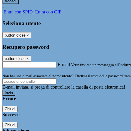
-
Entra con SPID
Entra con CIE
Seleziona utente
button close
×
Recupero password
button close
×
E-mail
Verrà inviato un messaggio all'indirizz
Non hai una e-mail associata al nome utente? Effettua il reset della password tram
E-mail inviata, si prega di controllare la casella di posta elettronica!
Errore
Chiudi
Successo
Chiudi
Informazione