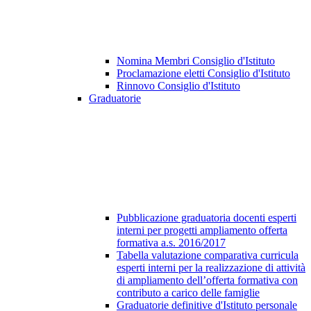
Nomina Membri Consiglio d'Istituto
Proclamazione eletti Consiglio d'Istituto
Rinnovo Consiglio d'Istituto
Graduatorie
Pubblicazione graduatoria docenti esperti
interni per progetti ampliamento offerta
formativa a.s. 2016/2017
Tabella valutazione comparativa curricula
esperti interni per la realizzazione di attività
di ampliamento dell’offerta formativa con
contributo a carico delle famiglie
Graduatorie definitive d'Istituto personale