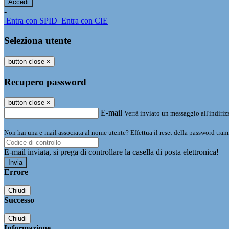
-
Entra con SPID
Entra con CIE
Seleziona utente
button close
×
Recupero password
button close
×
E-mail
Verrà inviato un messaggio all'indirizz
Non hai una e-mail associata al nome utente? Effettua il reset della password tram
E-mail inviata, si prega di controllare la casella di posta elettronica!
Errore
Chiudi
Successo
Chiudi
Informazione