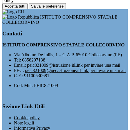
policy.
Accetta tutti
Salva le preferenze
ISTITUTO COMPRENSIVO STATALE
COLLECORVINO
Contatti
ISTITUTO COMPRENSIVO STATALE COLLECORVINO
Via Alboino De Iuliis, 1 – C.A.P. 65010 Collecorvino (PE)
Tel:
0858207138
Email:
peic821009@istruzione.it
Link per inviare una mail
PEC:
peic821009@pec.istruzione.it
Link per inviare una mail
C.F.: 91100530681
Cod. Min. PEIC821009
Sezione Link Utili
Cookie policy
Note legali
Informativa Privacy