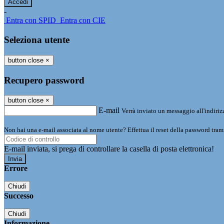
-
Entra con SPID
Entra con CIE
Seleziona utente
button close
×
Recupero password
button close
×
E-mail
Verrà inviato un messaggio all'indirizz
Non hai una e-mail associata al nome utente? Effettua il reset della password tram
E-mail inviata, si prega di controllare la casella di posta elettronica!
Errore
Chiudi
Successo
Chiudi
Informazione