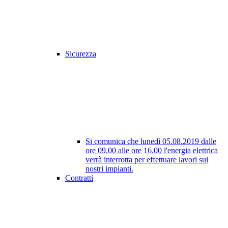
Sicurezza
Si comunica che lunedì 05.08.2019 dalle
ore 09.00 alle ore 16.00 l'energia elettrica
verrà interrotta per effettuare lavori sui
nostri impianti.
Contratti