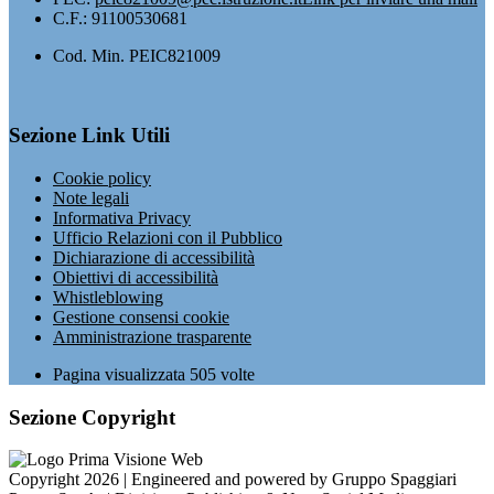
C.F.: 91100530681
Cod. Min. PEIC821009
Sezione Link Utili
Cookie policy
Note legali
Informativa Privacy
Ufficio Relazioni con il Pubblico
Dichiarazione di accessibilità
Obiettivi di accessibilità
Whistleblowing
Gestione consensi cookie
Amministrazione trasparente
Pagina visualizzata
505
volte
Sezione Copyright
Copyright 2026 | Engineered and powered by Gruppo Spaggiari