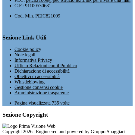
PEC:
peic821009@pec.istruzione.it
Link per inviare una mail
C.F.: 91100530681
Cod. Min. PEIC821009
Sezione Link Utili
Cookie policy
Note legali
Informativa Privacy
Ufficio Relazioni con il Pubblico
Dichiarazione di accessibilità
Obiettivi di accessibilità
Whistleblowing
Gestione consensi cookie
Amministrazione trasparente
Pagina visualizzata
735
volte
Sezione Copyright
Copyright 2026 | Engineered and powered by Gruppo Spaggiari