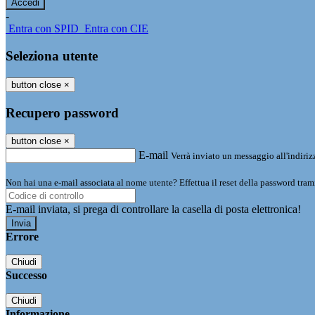
-
Entra con SPID
Entra con CIE
Seleziona utente
button close
×
Recupero password
button close
×
E-mail
Verrà inviato un messaggio all'indirizz
Non hai una e-mail associata al nome utente? Effettua il reset della password tram
E-mail inviata, si prega di controllare la casella di posta elettronica!
Errore
Chiudi
Successo
Chiudi
Informazione