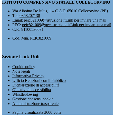
ISTITUTO COMPRENSIVO STATALE COLLECORVINO
Via Alboino De Iuliis, 1 – C.A.P. 65010 Collecorvino (PE)
Tel:
0858207138
Email:
peic821009@istruzione.it
Link per inviare una mail
PEC:
peic821009@pec.istruzione.it
Link per inviare una mail
C.F.: 91100530681
Cod. Min. PEIC821009
Sezione Link Utili
Cookie policy
Note legali
Informativa Privacy
Ufficio Relazioni con il Pubblico
Dichiarazione di accessibilità
Obiettivi di accessibilità
Whistleblowing
Gestione consensi cookie
Amministrazione trasparente
Pagina visualizzata
3600
volte