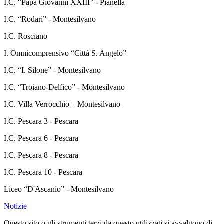
I.C. “Papa Giovanni XXIII” - Pianella
I.C. “Rodari” - Montesilvano
I.C. Rosciano
I. Omnicomprensivo “Cittá S. Angelo”
I.C. “I. Silone” - Montesilvano
I.C. “Troiano-Delfico” - Montesilvano
I.C. Villa Verrocchio – Montesilvano
I.C. Pescara 3 - Pescara
I.C. Pescara 6 - Pescara
I.C. Pescara 8 - Pescara
I.C. Pescara 10 - Pescara
Liceo “D'Ascanio” - Montesilvano
Notizie
Questo sito o gli strumenti terzi da questo utilizzati si avvalgono di