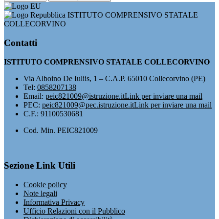
ISTITUTO COMPRENSIVO STATALE
COLLECORVINO
Contatti
ISTITUTO COMPRENSIVO STATALE COLLECORVINO
Via Alboino De Iuliis, 1 – C.A.P. 65010 Collecorvino (PE)
Tel:
0858207138
Email:
peic821009@istruzione.it
Link per inviare una mail
PEC:
peic821009@pec.istruzione.it
Link per inviare una mail
C.F.: 91100530681
Cod. Min. PEIC821009
Sezione Link Utili
Cookie policy
Note legali
Informativa Privacy
Ufficio Relazioni con il Pubblico