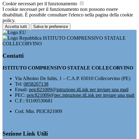
Cookie necessari per il funzionamento
I cookie necessari per il funzionamento non possono essere
disabilitati. È possibile consultare l'elenco nella pagina della cookie
policy.
Accetta tutti
Salva le preferenze
ISTITUTO COMPRENSIVO STATALE
COLLECORVINO
Contatti
ISTITUTO COMPRENSIVO STATALE COLLECORVINO
Via Alboino De Iuliis, 1 – C.A.P. 65010 Collecorvino (PE)
Tel:
0858207138
Email:
peic821009@istruzione.it
Link per inviare una mail
PEC:
peic821009@pec.istruzione.it
Link per inviare una mail
C.F.: 91100530681
Cod. Min. PEIC821009
Sezione Link Utili