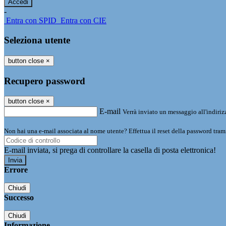
-
Entra con SPID
Entra con CIE
Seleziona utente
button close
×
Recupero password
button close
×
E-mail
Verrà inviato un messaggio all'indirizz
Non hai una e-mail associata al nome utente? Effettua il reset della password tram
E-mail inviata, si prega di controllare la casella di posta elettronica!
Errore
Chiudi
Successo
Chiudi
Informazione