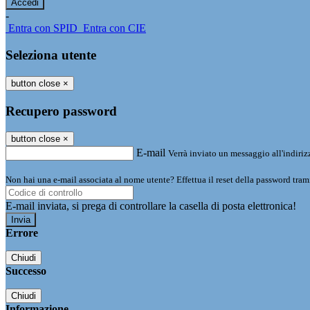
-
Entra con SPID
Entra con CIE
Seleziona utente
button close
×
Recupero password
button close
×
E-mail
Verrà inviato un messaggio all'indirizz
Non hai una e-mail associata al nome utente? Effettua il reset della password tram
E-mail inviata, si prega di controllare la casella di posta elettronica!
Errore
Chiudi
Successo
Chiudi
Informazione