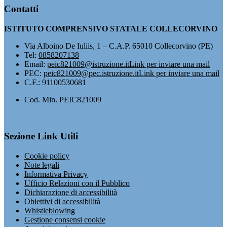
Contatti
ISTITUTO COMPRENSIVO STATALE COLLECORVINO
Via Alboino De Iuliis, 1 – C.A.P. 65010 Collecorvino (PE)
Tel:
0858207138
Email:
peic821009@istruzione.it
Link per inviare una mail
PEC:
peic821009@pec.istruzione.it
Link per inviare una mail
C.F.: 91100530681
Cod. Min. PEIC821009
Sezione Link Utili
Cookie policy
Note legali
Informativa Privacy
Ufficio Relazioni con il Pubblico
Dichiarazione di accessibilità
Obiettivi di accessibilità
Whistleblowing
Gestione consensi cookie