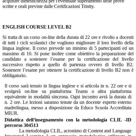
acquisire dimestichezza per l'eventuale
superamento
delle prove
scritte
e
orali
previste
dalle
Certificazioni Trinity.
ENGLISH COURSE LEVEL B2
Si tratta di un corso on-line della durata di 22 ore e rivolto a docenti
di tutti i cicli scolastici che vogliono migliorare il loro livello della
lingua inglese. Il corso prevede un minimo di 5 partecipanti ed un
massimo di 10. Si pone inoltre come obiettivo la preparazione del
candidato a sostenere l’esame per la certificazione del livello
successivo rispetto a quello di partenza ovvero di livello B2.
Sostenere l’esame per ottenere la certificazione di livello B2 non è
obbligatorio.
Il corso sarà tenuto in lingua inglese e si articola in n. 22 ore e si
svolgerà on-line su piattaforma Teams o altra piattaforma
equivalente in
modalità sincrona. Ogni incontro avrà la durata di
n. 2 ore. Le lezioni saranno tenute da un docente esperto
esterno
madrelingua, messo a disposizione da Educo Scuola Accreditata
MIUR.
Didattica dell’insegnamento con la metodologia CLIL -
ID
percorso 304513
La metodologia CLIL, acronimo di Content and Language