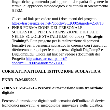
linguistiche, garantendo pari opportunità e parità di genere in
termini di approccio metodologico e di attività di orientamento
STEM.
Clicca sul link per vedere tutti i documenti del progetto
https://trasparenza-pa.net/?codcli=SC26005&node=258718
PNRR FORMAZIONE DEL PERSONALE
SCOLASTICO PER LA TRANSIZIONE DIGITALE
NELLE SCUOLE STATALI (D.M. 66-2023) -
“Strategic
Training”.
E'un progetto per la realizzazione di percorsi
formativi per il personale scolastico in corenza con i quadri di
riferimento europei per le competenze digitali DigComp2 e
DigCompEdu. Clicca sul link per vedere i documenti del
Progetto
https://trasparenza-pa.net/?
codcli=SC26005&node=259311
CORSI ATTIVATI DALL'ISTITUZIONE SCOLASTICA
PNRR D.M.66/2023
-1302-ATT-945-E-1 - Percorsi di formazione sulla transizione
digitale
Percorso di transizione digitale sulla tematica dell’utilizzo di device
tecnologici innovativi
e
metodologie
innovative
nella
didattica.