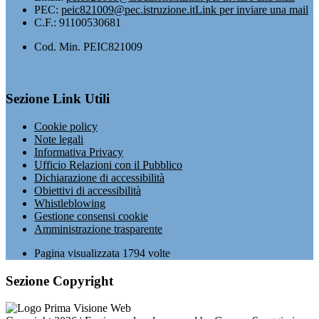
PEC:
peic821009@pec.istruzione.it
Link per inviare una mail
C.F.: 91100530681
Cod. Min. PEIC821009
Sezione Link Utili
Cookie policy
Note legali
Informativa Privacy
Ufficio Relazioni con il Pubblico
Dichiarazione di accessibilità
Obiettivi di accessibilità
Whistleblowing
Gestione consensi cookie
Amministrazione trasparente
Pagina visualizzata
1794
volte
Sezione Copyright