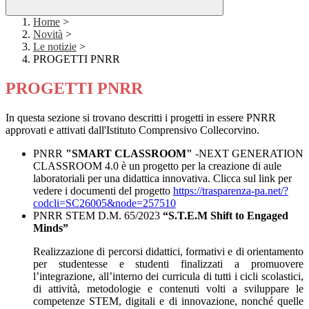
Home
>
Novità
>
Le notizie
>
PROGETTI PNRR
PROGETTI PNRR
In questa sezione si trovano descritti i progetti in essere PNRR
approvati e attivati dall'Istituto Comprensivo Collecorvino.
PNRR
"SMART CLASSROOM"
-NEXT GENERATION
CLASSROOM 4.0 è un progetto per la creazione di aule
laboratoriali per una didattica innovativa. Clicca sul link per
vedere i documenti del progetto
https://trasparenza-pa.net/?
codcli=SC26005&node=257510
PNRR STEM D.M. 65/2023
“S.T.E.M Shift to Engaged
Minds”
Realizzazione di percorsi didattici, formativi e di orientamento
per studentesse e studenti finalizzati a promuovere
l’integrazione, all’interno dei curricula di tutti i cicli scolastici,
di attività, metodologie e contenuti volti a sviluppare le
competenze STEM, digitali e di innovazione, nonché quelle