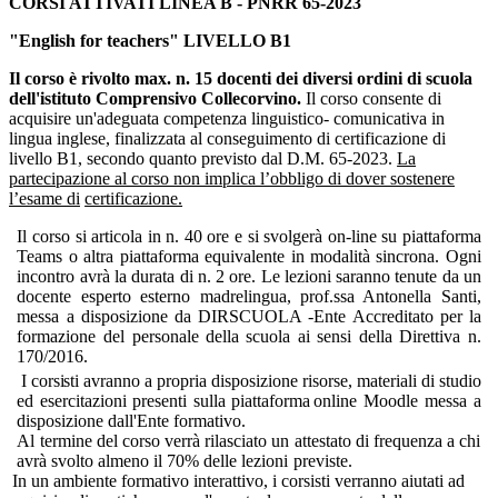
CORSI ATTIVATI LINEA B - PNRR 65-2023
"English for teachers" LIVELLO B1
Il corso è rivolto max. n. 15 docenti dei diversi ordini di scuola
dell'istituto Comprensivo Collecorvino.
Il corso consente di
acquisire un'adeguata competenza linguistico-
comunicativa in
lingua inglese, finalizzata al conseguimento di certificazione di
livello B1, secondo quanto
previsto dal D.M. 65-2023.
La
partecipazione al corso non implica l’obbligo di dover sostenere
l’esame di
certificazione.
Il corso si articola in n. 40 ore e si svolgerà on-line su piattaforma
Teams o altra piattaforma equivalente in
modalità sincrona. Ogni
incontro avrà la durata di n. 2 ore. Le lezioni saranno tenute da un
docente esperto
esterno madrelingua, prof.ssa Antonella Santi,
messa a disposizione da DIRSCUOLA -Ente Accreditato per la
formazione del personale
della
scuola
ai sensi della
Direttiva n.
170/2016.
I
corsisti
avranno
a
propria
disposizione
risorse,
materiali
di
studio
ed
esercitazioni
presenti
sulla
piattaforma
online
Moodle
messa a
disposizione
dall'Ente formativo.
Al termine del corso verrà rilasciato un attestato di frequenza a chi
avrà svolto almeno il 70% delle lezioni
previste.
In un ambiente formativo interattivo, i corsisti verranno aiutati ad