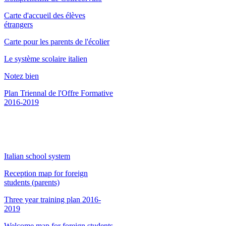
Carte d'accueil des élèves
étrangers
Carte pour les parents de l'écolier
Le système scolaire italien
Notez bien
Plan Triennal de l'Offre Formative
2016-2019
Italian school system
Reception map for foreign
students (parents)
Three year training plan 2016-
2019
Welcome map for foreign students