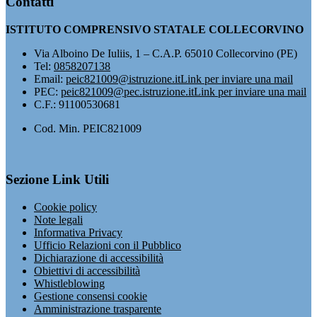
Contatti
ISTITUTO COMPRENSIVO STATALE COLLECORVINO
Via Alboino De Iuliis, 1 – C.A.P. 65010 Collecorvino (PE)
Tel:
0858207138
Email:
peic821009@istruzione.it
Link per inviare una mail
PEC:
peic821009@pec.istruzione.it
Link per inviare una mail
C.F.: 91100530681
Cod. Min. PEIC821009
Sezione Link Utili
Cookie policy
Note legali
Informativa Privacy
Ufficio Relazioni con il Pubblico
Dichiarazione di accessibilità
Obiettivi di accessibilità
Whistleblowing
Gestione consensi cookie
Amministrazione trasparente