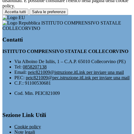
disabilitati. È possibile consultare l'elenco nella pagina della cookie
policy.
Accetta tutti
Salva le preferenze
ISTITUTO COMPRENSIVO STATALE
COLLECORVINO
Contatti
ISTITUTO COMPRENSIVO STATALE COLLECORVINO
Via Alboino De Iuliis, 1 – C.A.P. 65010 Collecorvino (PE)
Tel:
0858207138
Email:
peic821009@istruzione.it
Link per inviare una mail
PEC:
peic821009@pec.istruzione.it
Link per inviare una mail
C.F.: 91100530681
Cod. Min. PEIC821009
Sezione Link Utili
Cookie policy
Note legali